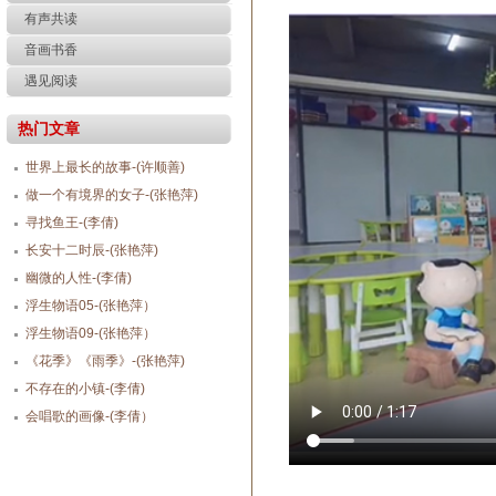
有声共读
音画书香
遇见阅读
热门文章
世界上最长的故事-(许顺善)
做一个有境界的女子-(张艳萍)
寻找鱼王-(李倩)
长安十二时辰-(张艳萍)
幽微的人性-(李倩)
浮生物语05-(张艳萍）
浮生物语09-(张艳萍）
《花季》《雨季》-(张艳萍)
不存在的小镇-(李倩)
会唱歌的画像-(李倩）