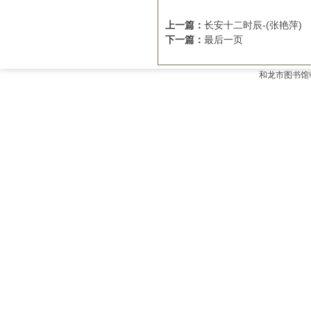
上一篇：
长安十二时辰-(张艳萍)
下一篇：
最后一页
和龙市图书馆©