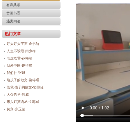
有声共读
音画书香
遇见阅读
热门文章
好大好大宇宙-金书航
人生不设限-闫少梅
老虎哈雷-苏梅萌
我爱中国-饶得瑾
我们仨-张旭
给孩子的散文-饶得瑾
给我i孩子的散文-饶得瑾
大众哲学-郭威
床头灯英语丛书-郭威
匆匆-张玉莹