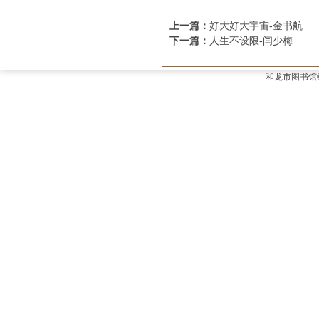
上一篇：
好大好大宇宙-金书航
下一篇：
人生不设限-闫少梅
和龙市图书馆©