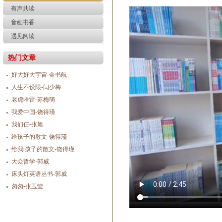
有声共读
音画书香
遇见阅读
热门文章
好大好大宇宙-金书航
人生不设限-闫少梅
老虎哈雷-苏梅萌
我爱中国-饶得瑾
我们仨-张旭
给孩子的散文-饶得瑾
给我i孩子的散文-饶得瑾
大众哲学-郭威
床头灯英语丛书-郭威
匆匆-张玉莹