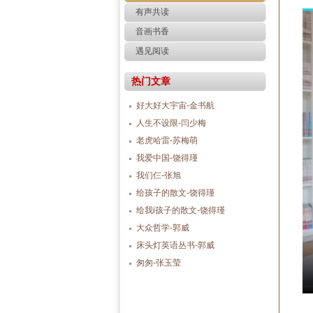
有声共读
音画书香
遇见阅读
热门文章
好大好大宇宙-金书航
人生不设限-闫少梅
老虎哈雷-苏梅萌
我爱中国-饶得瑾
我们仨-张旭
给孩子的散文-饶得瑾
给我i孩子的散文-饶得瑾
大众哲学-郭威
床头灯英语丛书-郭威
匆匆-张玉莹