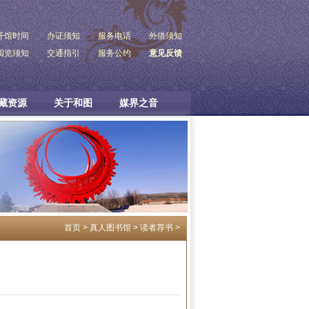
开馆时间
办证须知
服务电话
外借须知
阅览须知
交通指引
服务公约
意见反馈
藏资源
关于和图
媒界之音
首页
>
真人图书馆
>
读者荐书
>