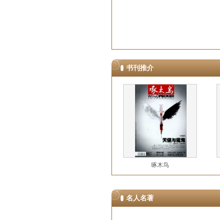
书刊推介
啄木鸟
名人名著