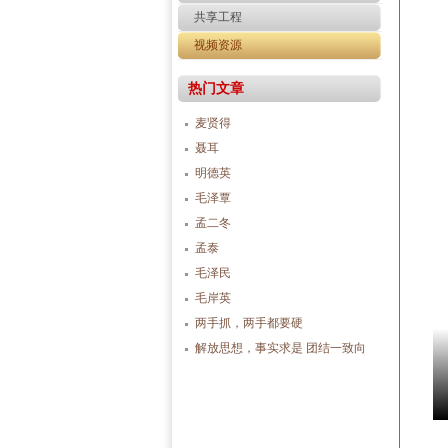
共享工程
视频资源
热门文章
麦贤得
聂耳
明德英
毛泽覃
孟二冬
孟泰
毛泽民
毛岸英
两手抓，两手都要硬
解放思想，事实求是 团结一致向
前看