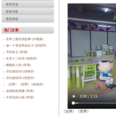
有声共读
音画书香
遇见阅读
热门文章
世界上最长的故事-(许顺善)
做一个有境界的女子-(张艳萍)
寻找鱼王-(李倩)
长安十二时辰-(张艳萍)
幽微的人性-(李倩)
浮生物语05-(张艳萍）
浮生物语09-(张艳萍）
《花季》《雨季》-(张艳萍)
会唱歌的画像-(李倩）
不存在的小镇-(李倩)
《花季》《雨季》