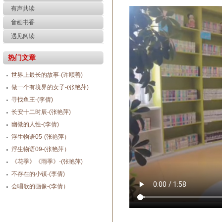
有声共读
音画书香
遇见阅读
热门文章
世界上最长的故事-(许顺善)
做一个有境界的女子-(张艳萍)
寻找鱼王-(李倩)
长安十二时辰-(张艳萍)
幽微的人性-(李倩)
浮生物语05-(张艳萍）
浮生物语09-(张艳萍）
《花季》《雨季》-(张艳萍)
不存在的小镇-(李倩)
会唱歌的画像-(李倩）