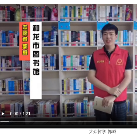
大众哲学-郭威