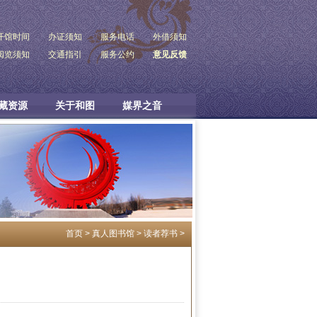
开馆时间
办证须知
服务电话
外借须知
阅览须知
交通指引
服务公约
意见反馈
藏资源
关于和图
媒界之音
首页
>
真人图书馆
>
读者荐书
>