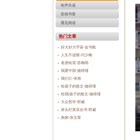
有声共读
音画书香
遇见阅读
热门文章
好大好大宇宙-金书航
人生不设限-闫少梅
老虎哈雷-苏梅萌
我爱中国-饶得瑾
我们仨-张旭
给孩子的散文-饶得瑾
给我i孩子的散文-饶得瑾
大众哲学-郭威
床头灯英语丛书-郭威
匆匆-张玉莹